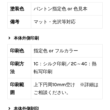
塗装色
パントン指定色 or 色見本
備考
マット・光沢等対応
本体外側印刷
印刷色
指定色 or フルカラー
印刷方
1C：シルク印刷／2C～4C：熱
法
転写印刷
印刷範
上下円周10mm空け ※詳細は
囲
ご相談ください。
本体外側刻印