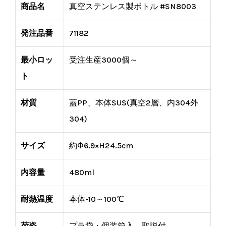
商品名
真空ステンレス製ボトル #SN8003
発注品番
71182
最小ロッ
受注生産3000個～
ト
材質
蓋PP、本体SUS(真空2層、内304外
304)
サイズ
約Φ6.9×H24.5cm
内容量
480ml
耐熱温度
本体-10～100℃
荷姿
プラ袋・個装箱入、取説付