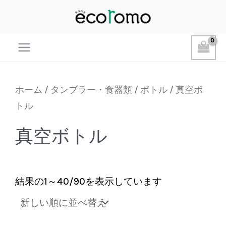
Main
Menu
ホーム
/
タンブラー・食器類
/
ボトル
/ 真空ボ
トル
真空ボトル
新
結果の1～40/90を表示しています
し
い
順