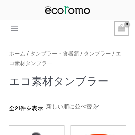
Main
Menu
ホーム
/
タンブラー・食器類
/
タンブラー
/ エ
コ素材タンブラー
エコ素材タンブラー
新
全21件を表示
し
い
順