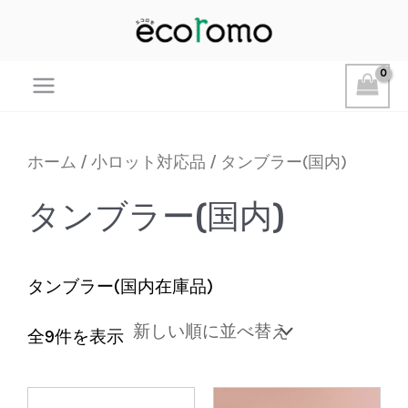
Main
Menu
ホーム
/
小ロット対応品
/ タンブラー(国内)
タンブラー(国内)
タンブラー(国内在庫品)
新
全9件を表示
し
い
順