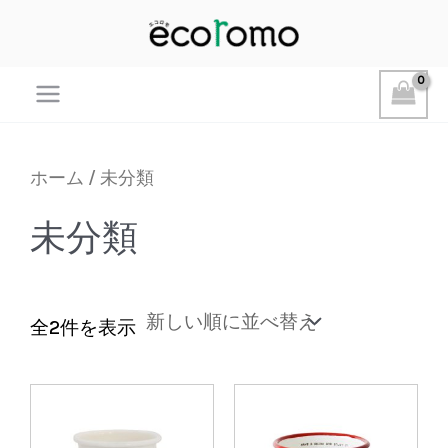
Main
Menu
ホーム
/ 未分類
未分類
新
全2件を表示
し
い
順