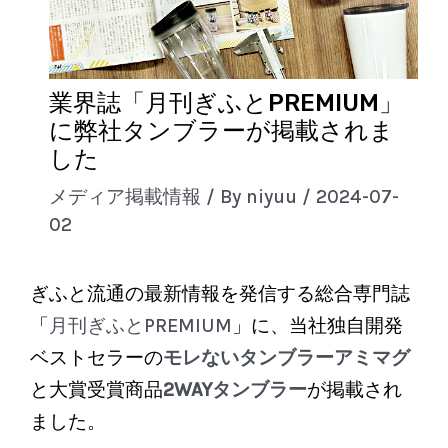
業界誌「月刊ぎふとPREMIUM」
に弊社タンブラーが掲載されま
した
メディア掲載情報
/ By
niyuu
/
2024-07-
02
ぎふと流通の最新情報を発信する総合専門誌
「
月刊ぎふとPREMIUM
」に、当社独自開発
ベストセラーの
モレないタンブラーアミマグ
と大賞受賞商品
2WAYタンブラー
が掲載され
ました。